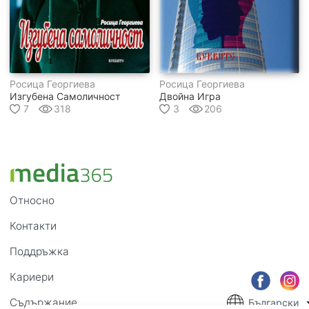
Росица Георгиева
Росица Георгиева
Изгубена Самоличност
Двойна Игра
7
318
3
206
Относно
Контакти
Поддръжка
Кариери
Съдържание
Български