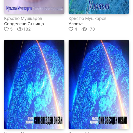
Кръстю Мушкаров
Кръстю Мушкаров
Споделени Сънища
Уловът
5
182
4
170