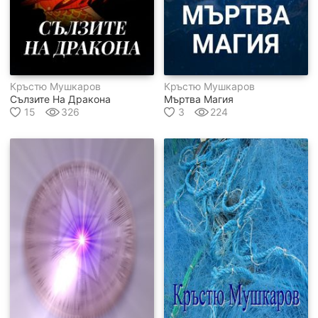
Кръстю Мушкаров
Кръстю Мушкаров
Сълзите На Дракона
Мъртва Магия
15
326
3
224