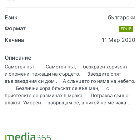
Език
български
Формат
EPUB
Качена
11 Мар 2020
Описание
Самотен път Самотен път, безкраен хоризонт
и спомени, тежащи на сърцето. Звездите спят
във звездния си дом . А слънцето го няма на небето.
Безлични хора блъскат се във мен, с
приятелите се разминах в мрака. Потраква сънно
влакът. Уморен завръщам се, а никой не ме чака...