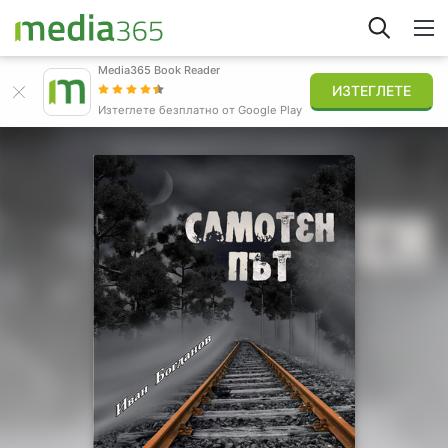
Media365 Book Reader
ИЗТЕГЛЕТЕ
Открий
Изтеглете безплатно от Google Play
Вписване
Публикувай