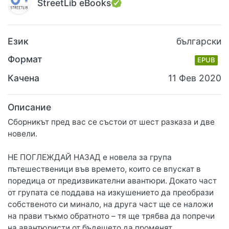
StreetLib eBooks
Език
български
Формат
EPUB
Качена
11 Фев 2020
Описание
Сборникът пред вас се състои от шест разказа и две
новели.
НЕ ПОГЛЕЖДАЙ НАЗАД е новела за група
пътешественици във времето, които се впускат в
поредица от предизвикателни авантюри. Докато част
от групата се поддава на изкушението да преобрази
собственото си минало, на друга част ще се наложи
на прави тъкмо обратното – тя ще трябва да попречи
на авантюристи от бъдещето да променят