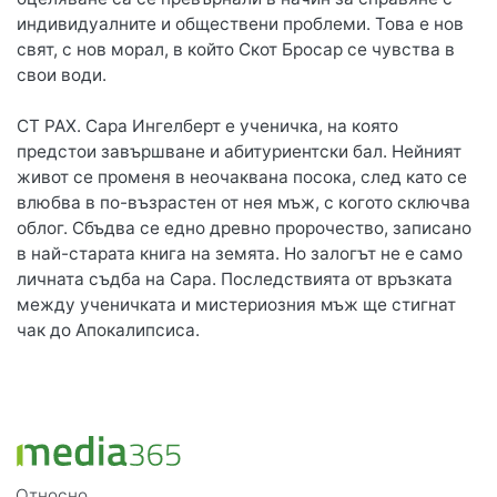
индивидуалните и обществени проблеми. Това е нов
свят, с нов морал, в който Скот Бросар се чувства в
свои води.
СТ РАХ. Сара Ингелберт е ученичка, на която
предстои завършване и абитуриентски бал. Нейният
живот се променя в неочаквана посока, след като се
влюбва в по-възрастен от нея мъж, с когото сключва
облог. Сбъдва се едно древно пророчество, записано
в най-старата книга на земята. Но залогът не е само
личната съдба на Сара. Последствията от връзката
между ученичката и мистериозния мъж ще стигнат
чак до Апокалипсиса.
Относно