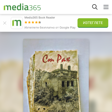
Media365 Book Reader
ИЗТЕГЛЕТЕ
Открий
Изтеглете безплатно от Google Play
Вписване
Публикувай