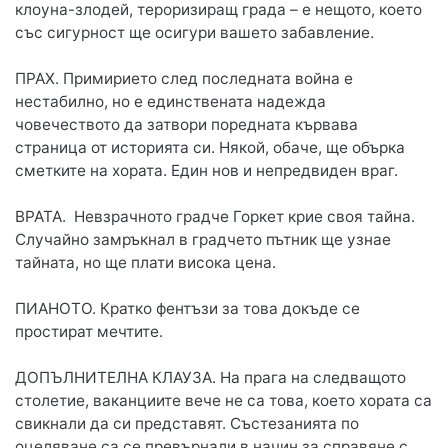
клоуна-злодей, тероризиращ града – е нещото, което
със сигурност ще осигури вашето забавление.
ПРАХ. Примирието след последната война е
нестабилно, но е единствената надежда
човечеството да затвори поредната кървава
страница от историята си. Някой, обаче, ще обърка
сметките на хората. Един нов и непредвиден враг.
ВРАТА. Невзрачното градче Горкет крие своя тайна.
Случайно замръкнал в градчето пътник ще узнае
тайната, но ще плати висока цена.
ПИАНОТО. Кратко фентъзи за това докъде се
простират мечтите.
ДОПЪЛНИТЕЛНА КЛАУЗА. На прага на следващото
столетие, ваканциите вече не са това, което хората са
свикнали да си представят. Състезанията по
оцеляване са се превърнали в начин за справяне с