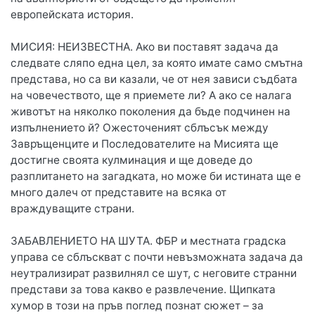
европейската история.
МИСИЯ: НЕИЗВЕСТНА. Ако ви поставят задача да
следвате сляпо една цел, за която имате само смътна
представа, но са ви казали, че от нея зависи съдбата
на човечеството, ще я приемете ли? А ако се налага
животът на няколко поколения да бъде подчинен на
изпълнението й? Ожесточеният сблъсък между
Завръщенците и Последователите на Мисията ще
достигне своята кулминация и ще доведе до
разплитането на загадката, но може би истината ще е
много далеч от представите на всяка от
враждуващите страни.
ЗАБАВЛЕНИЕТО НА ШУТА. ФБР и местната градска
управа се сблъскват с почти невъзможната задача да
неутрализират развилнял се шут, с неговите странни
представи за това какво е развлечение. Щипката
хумор в този на пръв поглед познат сюжет – за