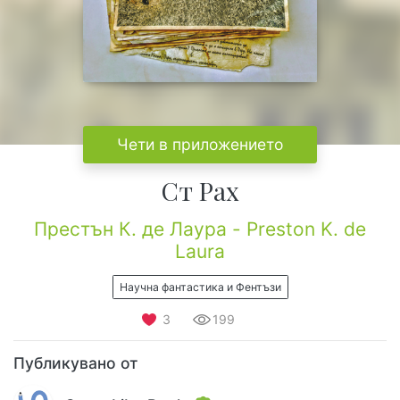
Чети в приложението
Ст Рах
Престън К. де Лаура - Preston K. de
Laura
Научна фантастика и Фентъзи
3
199
Публикувано от