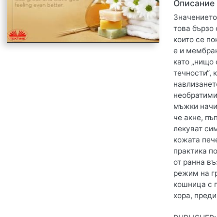
Описание
Значението
това бързо 
които се по
е и мембра
като „нищо 
течности“, 
навлизането
необратими 
мъжки начин
че акне, пъ
лекуват сим
кожата печ
практика п
от ранна в
режим на гр
кошница с 
хора, преди