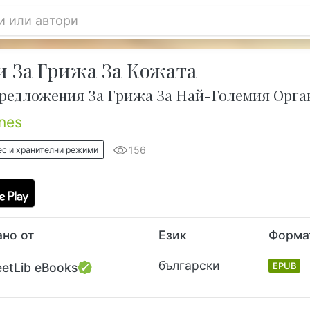
 За Грижа За Кожата
редложения За Грижа За Най-Големия Орга
nes
156
ес и хранителни режими
но от
Език
Форма
български
eetLib eBooks
EPUB