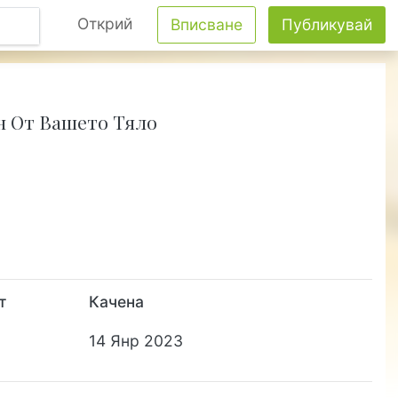
Открий
Вписване
Публикувай
н От Вашето Тяло
т
Качена
14 Янр 2023