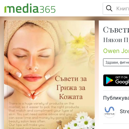
Съвети
Значението на кожата често се
пренебрегва от около половината от
Някои П
световното население – предимно мъже
– въпреки че това бързо се променя.
Owen Jo
Въпреки това повечето от тези, които се
тревожат за кожата си, се интересуват
Здраве, фитн
главно от зоните, които се показват като
лицето, шията и ръцете.Кожата обаче е
не само най-големият орган в тялото
(човешко или друго), тя е и мембраната,
която буквално ни държи заедн...
Публикува
Str