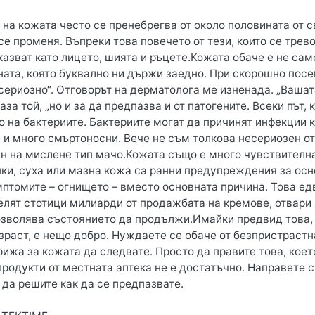
 на кожата често се пренебрегва от около половината от 
се променя. Въпреки това повечето от тези, които се трево
казват като лицето, шията и ръцете.Кожата обаче е не сам
ната, която буквално ни държи заедно. При скорошно посе
сериозно“. Отговорът на дерматолога ме изненада. „Ваша
каза той, „но и за да предпазва и от патогените. Всеки път
 на бактериите. Бактериите могат да причинят инфекции ка
и много смъртоносни. Вече не съм толкова несериозен отн
 на мислене тип мачо.Кожата също е много чувствителна 
пки, суха или мазна кожа са ранни предупреждения за осн
птомите – огнището – вместо основната причина. Това едв
елят стотици милиарди от продажбата на кремове, отвари 
озволява състоянието да продължи.Имайки предвид това, 
ъзраст, е нещо добро. Нуждаете се обаче от безпристраст
ижа за кожата да следвате. Просто да правите това, коет
продукти от местната аптека не е достатъчно. Направете 
 да решите как да се предпазвате.