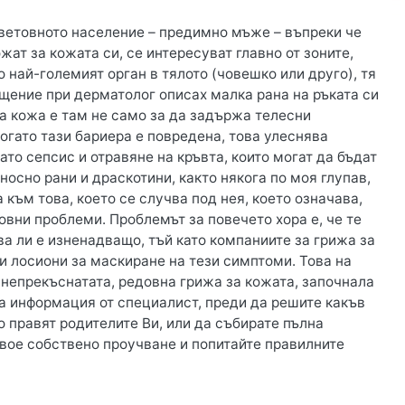
световното население – предимно мъже – въпреки че
жат за кожата си, се интересуват главно от зоните,
о най-големият орган в тялото (човешко или друго), тя
щение при дерматолог описах малка рана на ръката си
та кожа е там не само за да задържа телесни
, когато тази бариера е повредена, това улеснява
то сепсис и отравяне на кръвта, които могат да бъдат
осно рани и драскотини, както някога по моя глупав,
към това, което се случва под нея, което означава,
овни проблеми. Проблемът за повечето хора е, че те
а ли е изненадващо, тъй като компаниите за грижа за
и лосиони за маскиране на тези симптоми. Това на
непрекъснатата, редовна грижа за кожата, започнала
на информация от специалист, преди да решите какъв
о правят родителите Ви, или да събирате пълна
свое собствено проучване и попитайте правилните