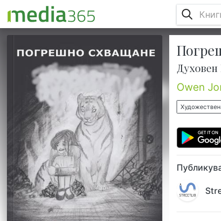
Погре
Меган е младо момиче с особени
психични способности, които никой не
Духовен
разбира...поне не и между живите.
„Погрешно схващане“ е кратка история
Owen Jo
за нарастващото осъзнаване на едно
младо момиче, че е способно да прави
Художествен
неща, които никой от семейството й не
може, въпреки че някои от съучениците
й казват, че имат подобни необичайни
психически способности. Момичето се
казва Меган и е на дванадесет години в
та...
Публикува
Str