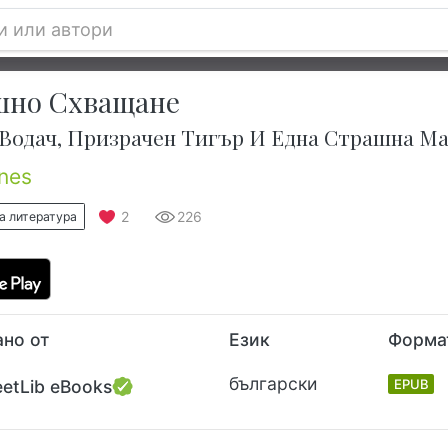
шно Схващане
 Водач, Призрачен Тигър И Една Страшна М
nes
2
226
а литература
но от
Език
Форма
български
eetLib eBooks
EPUB