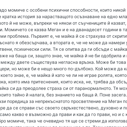
адо момиче с особени психични способности, които никой 
е кратка история за нарастващото осъзнаване на едно мла
ото й не може, въпреки че някои от съучениците й казват
и. Момичето се казва Меган и е на дванадесет години в т
и проблема. Първият е, че майка й се страхува от скрити
ъснато я обезсърчава, а втората е, че не може да намери 
вени, психически сили. Тя се опитва да ги обсъди с майка
аже на баща си, защото знае, че майка й не би одобрила и
е между двете съществува негласна връзка. Може би това
щери, но може би е нещо много по-дълбоко. Кой може да к
 което знае, е, че майка й като че ли не играе ролята, ко
а, която има притеснения, които иска, не, трябва да обсъд
айка си да преодолее страха си от паранормалното. Тя мо
които тайно й налага, без знанието на баща й. Поне засег
ази поредица за непрекъснатото просветление на Меган по 
ре да се справи със своето свръхестествено, духовно и п
само какво е възможно да прави и как да го прави, но и с
ро момиче, така че очевидно тя ще се стреми да използва 