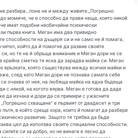
не разбира...поне не и между живите.„Погрешно
до момиче, че е способно да прави неща, които никой
, че имат подобни необичайни психически
ази първа книга. Меган има два привидно
те способности на дъщеря си и не само не й помага,
учител, който да й помогне да развие своите
 си, но тя не й обръща внимание и Меган дори не се
 в крайна сметка тя иска да зарадва майка си. Меган
 е връзката, която съществува между всички майки и
аже, след като Меган дори не познава самата себе
ято се очаква от нея, на любяща майка на една бъдеща
и с някой, на когото вярва. Меган е готова да даде
же да изчака и дори да се примири с ужасните
а. „Погрешно схващане“ е първият от двадесет и три
пътя, в който среща хора, които й помагат да разбере
сихическо развитие. Защото тя трябва да бъде
 каква цел да използва своите специални способности.
силите си за добро, но не винаги е лесно да