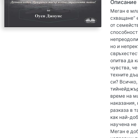
Описание
Меган е мл
схващане“ 
от семейств
способност
непреодолим
но и непрек
свръхестест
опитва да к
чувства, ч
техните дъ
си? Всичко,
тийнейджърк
време на м
наказания, 
разказа в т
как най-доб
научена не 
Меган е доб