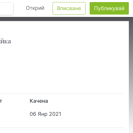
Открий
Вписване
Публикувай
айка
т
Качена
06 Янр 2021