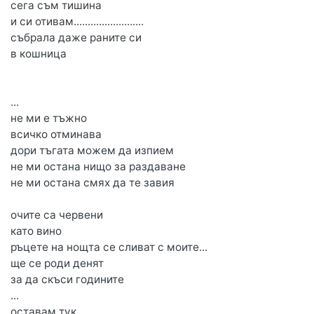
сега съм тишина
и си отивам.........................
събрала даже раните си
в кошница
...
не ми е тъжно
всичко отминава
дори тъгата можем да изпием
не ми остана нищо за раздаване
не ми остана смях да те завия
очите са червени
като вино
ръцете на нощта се сливат с моите...
ще се роди денят
за да скъси годините
...
оставам тук