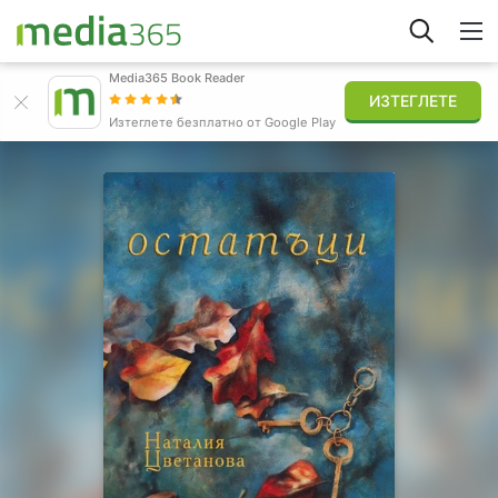
Media365 Book Reader
ИЗТЕГЛЕТЕ
Открий
Изтеглете безплатно от Google Play
Вписване
Публикувай