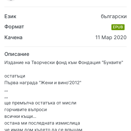
Език
български
Формат
EPUB
Качена
11 Мар 2020
Описание
Издание на Творчески фонд към Фондация "Буквите"
остатъци
Първа награда "Жени и вино'2012"
,,,
,,,
ще премълча остатъка от мисли
горчивите въпроси
всички къщи...
остана ми последната измислица
че имам дом където да се връщам