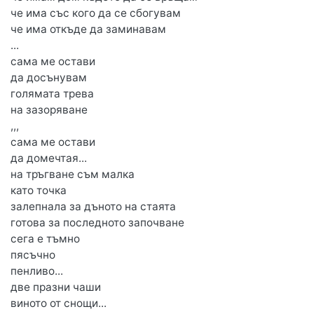
че има със кого да се сбогувам
че има откъде да заминавам
...
сама ме остави
да досънувам
голямата трева
на зазоряване
,,,
сама ме остави
да домечтая...
на тръгване съм малка
като точка
залепнала за дъното на стаята
готова за последното започване
сега е тъмно
пясъчно
пенливо...
две празни чаши
виното от снощи...