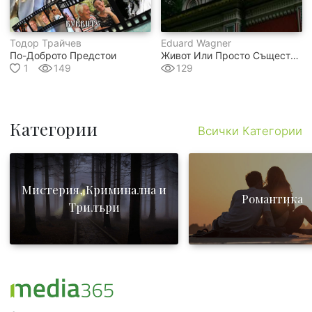
Тодор Трайчев
Eduard Wagner
По-Доброто Предстои
Живот Или Просто Съществуване
1
149
129
Категории
Всички Категории
Мистерия, Криминална и
Романтика
Трилъри