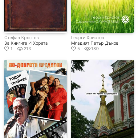
Стефан Кръстев
Георги Христов
За Книгите И Хората
Младият Петър Дънов
1
213
5
189