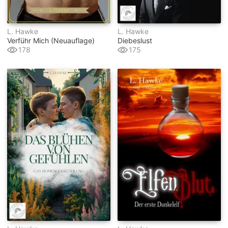
L. Hawke
L. Hawke
Verführ Mich (neuauflage)
Diebeslust
178
175