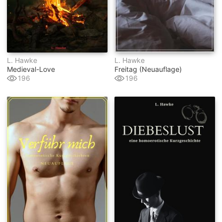
L. Hawke
L. Hawke
Medieval-Love
Freitag (neuauflage)
196
196