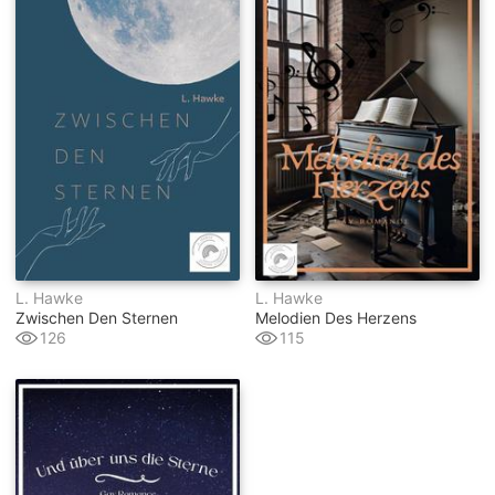
L. Hawke
L. Hawke
Zwischen Den Sternen
Melodien Des Herzens
126
115