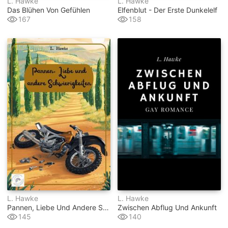
L. Hawke
L. Hawke
Das Blühen Von Gefühlen
Elfenblut - Der Erste Dunkelelf
167
158
L. Hawke
L. Hawke
Pannen, Liebe Und Andere Schwierigkeiten
Zwischen Abflug Und Ankunft
145
140