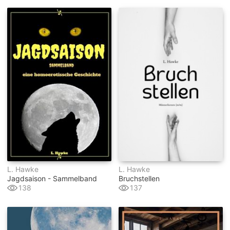
L. Hawke
L. Hawke
Jagdsaison - Sammelband
Bruchstellen
138
137