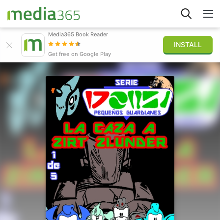
Media365 Book Reader
INSTALL
Stöbern
Get free on Google Play
Anmelden
Veröffentlichen