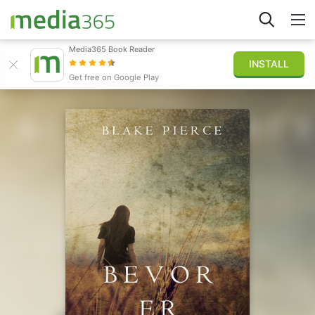
Media365 Book Reader
INSTALL
Stöbern
Get free on Google Play
Anmelden
Veröffentlichen