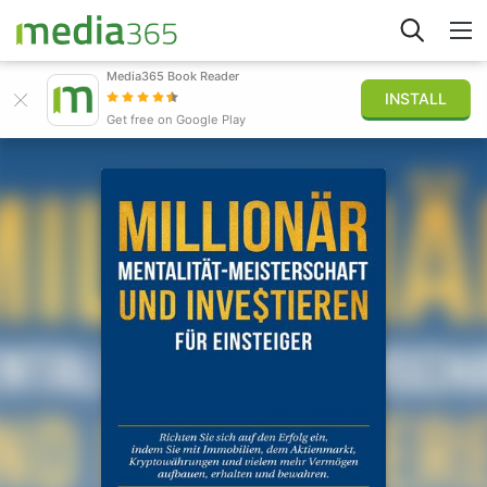
Media365 Book Reader
INSTALL
Stöbern
Get free on Google Play
Anmelden
Veröffentlichen