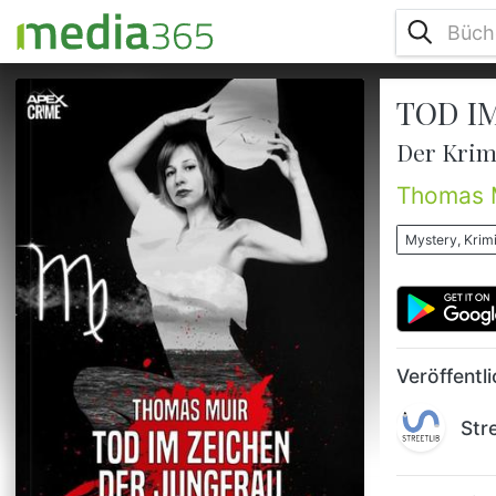
TOD I
»Ist denn auf dieser Insel alles tot?«,
brummte Kapitän McPherson ungeduldig.
Der Krim
Er stand auf der Kommandobrücke der
Fingael und starrte zum Land hinüber.
Thomas 
»Sandy, noch einen Stoß mit der
Sirene!«Der zweite Steuermannsmaat zog
Mystery, Krimi
die Leine, und die Dampfpfeife heulte
durchdringend auf. Scharen von Möwen
erhoben sich von den Felsen am Nordende
der Insel Camorach und trieben wie
wirbelnde Schneeflocken dur...
Veröffentl
Str