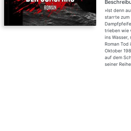
Beschreib
»Ist denn a
starrte zum
Dampfpfeife
trieben wie 
ins Wasser, 
Roman Tod im
Oktober 198
auf dem Sch
seiner Reih