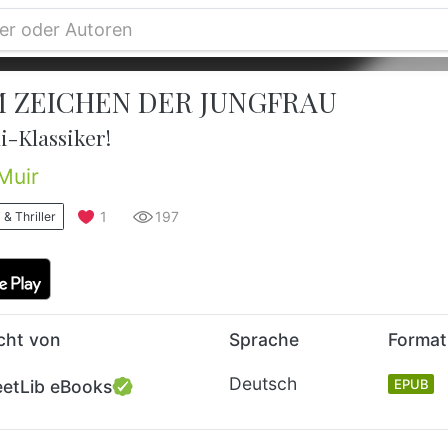
M ZEICHEN DER JUNGFRAU
i-Klassiker!
Muir
1
197
 & Thriller
icht von
Sprache
Format
Deutsch
eetLib eBooks
EPUB