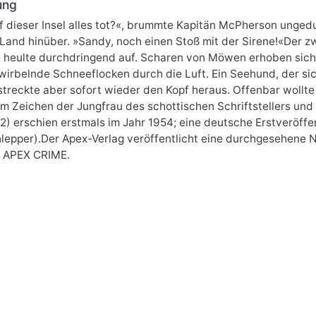
ung
uf dieser Insel alles tot?«, brummte Kapitän McPherson unge
 Land hinüber. »Sandy, noch einen Stoß mit der Sirene!«Der 
 heulte durchdringend auf. Scharen von Möwen erhoben sic
wirbelnde Schneeflocken durch die Luft. Ein Seehund, der sic
streckte aber sofort wieder den Kopf heraus. Offenbar wollte
 Zeichen der Jungfrau des schottischen Schriftstellers und 
2) erschien erstmals im Jahr 1954; eine deutsche Erstveröff
lepper).Der Apex-Verlag veröffentlicht eine durchgesehene Ne
e APEX CRIME.