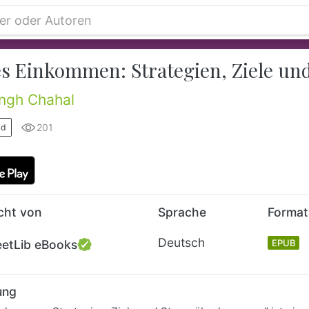
es Einkommen: Strategien, Ziele u
ingh Chahal
201
ld
icht von
Sprache
Format
Deutsch
eetLib eBooks
EPUB
ung