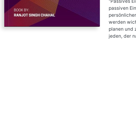
"Passives Ei
passiven Ei
persönliche
werden wich
planen und z
jeden, der n