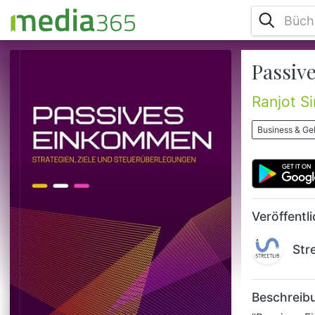
Passiv
"Passives Einkommen: Strategien, Ziele und
Steuerüberlegungen" ist ein umfassender
Leitfaden, der Lesern hilft, das Konzept des
Ranjot S
passiven Einkommens zu verstehen und zu
nutzen. Von der Erläuterung verschiedener
Business & Ge
Einkommensströme bis hin zur Festlegung
persönlicher Ziele bietet dieses Buch
praktische Tipps und Strategien, um
passive Einnahmen zu generieren. Darüber
hinaus werden wichtige steuerliche ...
Veröffentl
Str
Beschreib