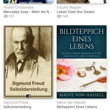
Anette Christensen
Eduard Wagner
Mercedes Sosa - Mehr Als Nur Ein Lied
Leben Oder Nur Dasein
151
148
Sigmund Freud
Malve Von Hassell
Selbstdarstellung
Bildteppich Eines Lebens