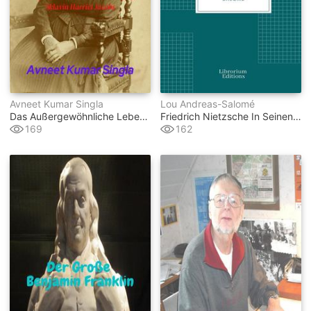
Avneet Kumar Singla
Lou Andreas-Salomé
Das Außergewöhnliche Leben Der Großen Sklavin Harriet Jacobs
Friedrich Nietzsche In Seinen Werken
169
162