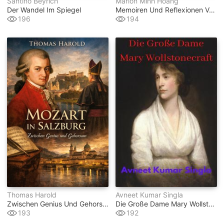
Santino Beyrich
Marlon Minh Hoang
Der Wandel Im Spiegel
Memoiren Und Reflexionen Voller Hoffnung Eines Trauma Überlebenden
196
194
Thomas Harold
Avneet Kumar Singla
Zwischen Genius Und Gehorsam
Die Große Dame Mary Wollstonecraft
193
192