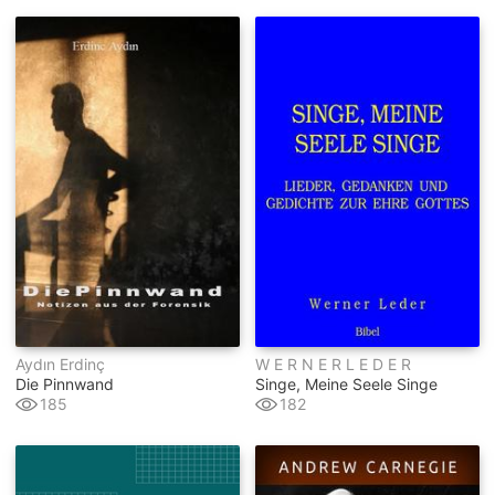
Aydın Erdinç
W E R N E R L E D E R
Die Pinnwand
Singe, Meine Seele Singe
185
182