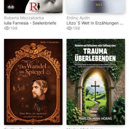
Roberta Mezzabarba
Erdinç Aydin
Iulia Farnesia - Seelenbriefe
Litzo`s Welt In Erzählungen Und Gedichten
198
198