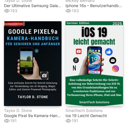
Taylor D. Stone
Mickey Bernard
Der Ultimative Samsung Galaxy Z Flip7-Kameraleitfaden Für Anfänger
Iphone 16s – Benutzerhandbuch
193
193
Taylor D. Stone
Smarttech Solutions
Google Pixel 9a Kamera-Handbuch Für Senioren Und Anfänger
Ios 19 Leicht Gemacht
191
191