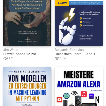
Jim Wood
Benjamin Zekavica
Dimwit Iphone 12 Pro
Unleashwp Learn | Band 1
171
169