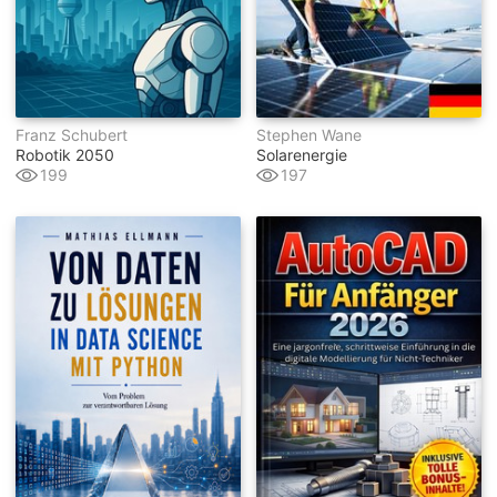
Franz Schubert
Stephen Wane
Robotik 2050
Solarenergie
199
197