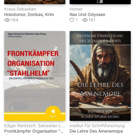
Kraus Sebastian
Homer
Holodomor, Donbas, Krim
Ilias Und Odyssee
164
1
161
Edgar Rentzsch, Sebastian Lange (hrsg.)
Institut Für Schriftforschung
Frontkämpfer Organisation "stahlhelm" - Band 4
Die Lehre Des Amenemope