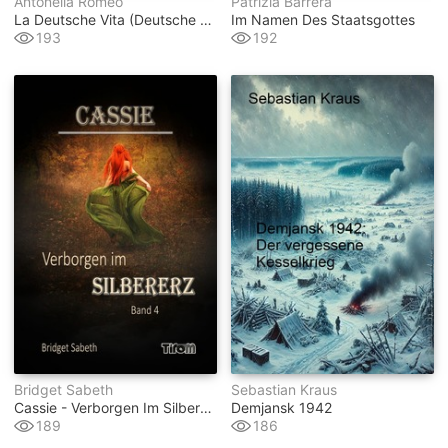
Antonella Romeo
Patrizia Barrera
La Deutsche Vita (deutsche Fassung)
Im Namen Des Staatsgottes
193
192
Bridget Sabeth
Sebastian Kraus
Cassie - Verborgen Im Silbererz
Demjansk 1942
189
186