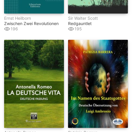
Ernst Heilborn
Sir Walter Scott
Zwischen Zwei Revolutionen
Redgauntlet
196
195