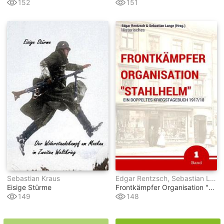
152
151
Sebastian Kraus
Edgar Rentzsch, Sebastian Lange (hrsg.)
Eisige Stürme
Frontkämpfer Organisation "stahlhelm" - Band 1
149
148