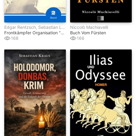
Edgar Rentzsch, Sebastian Lange (hrsg.)
Niccolò Machiavelli
Frontkämpfer Organisation "stahlhelm" - Band 2
Buch Vom Fürsten
168
166