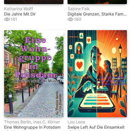
Katharina Wolff
Sabine Falk
Die Jahre Mit Dir
Digitale Grenzen, Starke Familien
181
180
Thomas Berlin, Ines C. Körner
Lou Lena
Eine Wohngruppe In Potsdam
Swipe Left Auf Die Einsamkeit