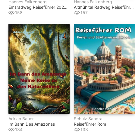
Hannes Falkenberg
Hannes Falkenberg
Emsradweg Reiseführer 2026–2027
Altmühltal Radweg Reiseführer 2026–2027
158
157
Adrian Bauer
Schulz Sandra
Im Bann Des Amazonas
Reiseführer Rom
134
133