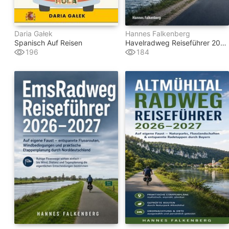
Daria Gałek
Hannes Falkenberg
Spanisch Auf Reisen
Havelradweg Reiseführer 2026–2027
196
184