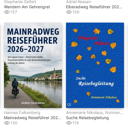
Stephanie Seifert
Adriel Kessan
Wandern Am Gehrengrat
Elberadweg Reiseführer 2026–2027
157
156
Hannes Falkenberg
Annemarie Nikolaus, Norman Nekro, Elsa Rieger, Manuela Tengler, Detlev Crusius, Wolfgang Schwerdt
Mainradweg Reiseführer 2026–2027
Suche Reisebegleitung
130
119