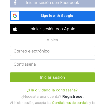
Iniciar sesión con Facebook
Iniciar sesión con Apple
o bien
Iniciar sesión
¿Ha olvidado la contraseña?
¿Necesita una cuenta?
Regístrese.
Al iniciar sesión, acepta las
Condiciones de servicio
y la