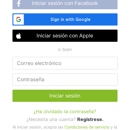
Iniciar sesión con Facebook
Iniciar sesión con Apple
o bien
Iniciar sesión
¿Ha olvidado la contraseña?
¿Necesita una cuenta?
Regístrese.
Al iniciar sesión, acepta las
Condiciones de servicio
y la