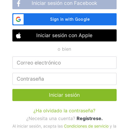
Iniciar sesión con Facebook
Iniciar sesión con Apple
o bien
Iniciar sesión
¿Ha olvidado la contraseña?
¿Necesita una cuenta?
Regístrese.
Al iniciar sesión, acepta las
Condiciones de servicio
y la