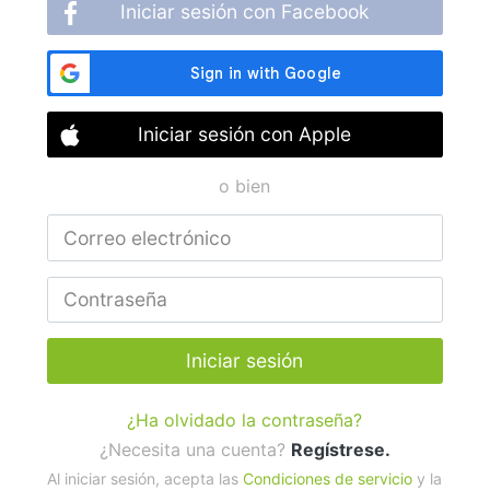
Iniciar sesión con Facebook
Iniciar sesión con Apple
o bien
Iniciar sesión
¿Ha olvidado la contraseña?
¿Necesita una cuenta?
Regístrese.
Al iniciar sesión, acepta las
Condiciones de servicio
y la