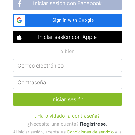
Iniciar sesión con Facebook
Iniciar sesión con Apple
o bien
Iniciar sesión
¿Ha olvidado la contraseña?
¿Necesita una cuenta?
Regístrese.
Al iniciar sesión, acepta las
Condiciones de servicio
y la