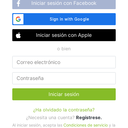
Iniciar sesión con Facebook
Iniciar sesión con Apple
o bien
Iniciar sesión
¿Ha olvidado la contraseña?
¿Necesita una cuenta?
Regístrese.
Al iniciar sesión, acepta las
Condiciones de servicio
y la