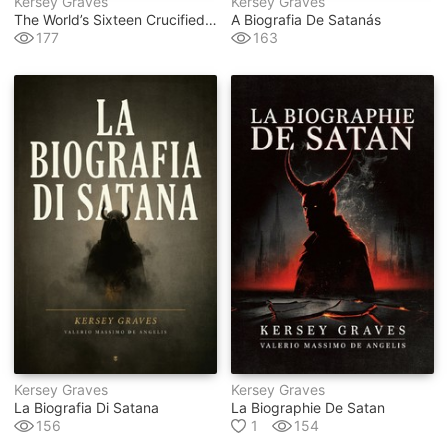
Kersey Graves
Kersey Graves
The World’s Sixteen Crucified Saviors
A Biografia De Satanás
177
163
Kersey Graves
Kersey Graves
La Biografia Di Satana
La Biographie De Satan
156
1
154