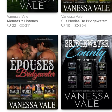
Vanessa Vale
Vanessa Vale
Riendas Y Listones
Sus Novias De Bridgewater: Libros 7-10
22
311
10
304