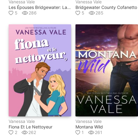
Vanessa Vale
Vanessa Vale
Les Épouses Bridgewater: La Série Du Ménage Bridgewater - Tomes 7 - 10
Bridgewater County Cofanetto
5
286
5
285
Vanessa Vale
Vanessa Vale
Fiona Et Le Nettoyeur
Montana Wild
2
262
1
261