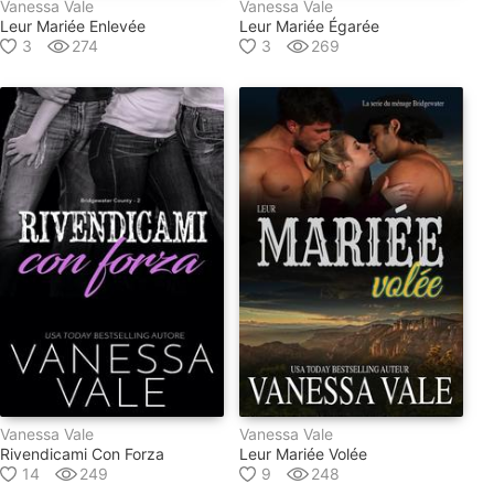
Vanessa Vale
Vanessa Vale
Leur Mariée Enlevée
Leur Mariée Égarée
3
274
3
269
Vanessa Vale
Vanessa Vale
Rivendicami Con Forza
Leur Mariée Volée
14
249
9
248