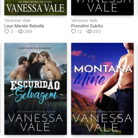
Vanessa Vale
Vanessa Vale
Leur Mariée Rebelle
Prendimi Subito
3
299
12
293