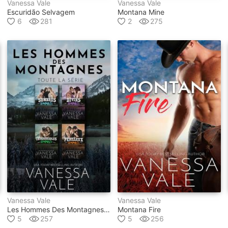
Vanessa Vale
Vanessa Vale
Escuridão Selvagem
Montana Mine
6
281
2
275
Vanessa Vale
Vanessa Vale
Les Hommes Des Montagnes: Toute La Série
Montana Fire
5
257
5
256