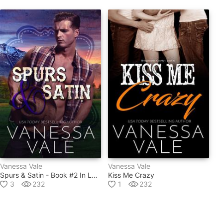
Vanessa Vale
Vanessa Vale
Spurs & Satin - Book #2 In Lenox Ranch Cowboys Series
Kiss Me Crazy
3
232
1
232