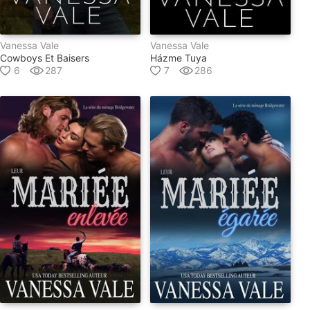
Vanessa Vale
Vanessa Vale
Cowboys Et Baisers
Házme Tuya
6
287
7
286