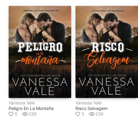
Vanessa Vale
Vanessa Vale
Peligro En La Montaña
Risco Selvagem
5
239
5
236