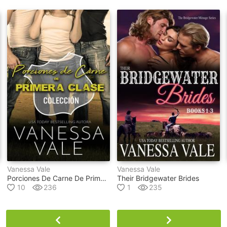
Vanessa Vale
Vanessa Vale
Porciones De Carne De Primera Clase Colección
Their Bridgewater Brides
10
236
1
235