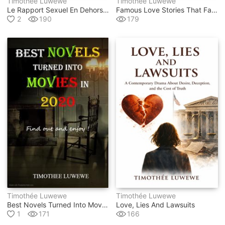
Timothée Luwewe
Timothée Luwewe
Le Rapport Sexuel En Dehors Du Mariage
Famous Love Stories That Failed
2
190
179
Timothée Luwewe
Timothée Luwewe
Best Novels Turned Into Movies In 2020
Love, Lies And Lawsuits
1
171
166