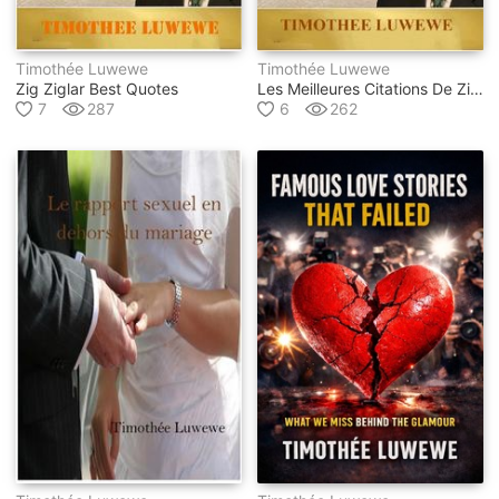
Timothée Luwewe
Timothée Luwewe
Zig Ziglar Best Quotes
Les Meilleures Citations De Zig Ziglar
7
287
6
262