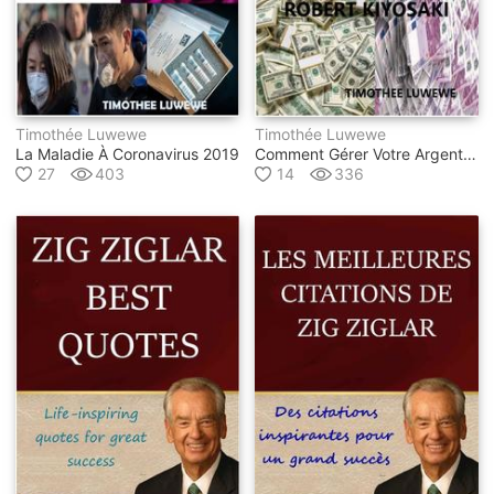
Timothée Luwewe
Timothée Luwewe
La Maladie À Coronavirus 2019
Comment Gérer Votre Argent Selon Robert Kiyosaki
27
403
14
336