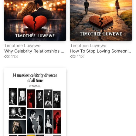
Timothée Luwewe
Timothée Luwewe
Why Celebrity Relationships Don’t Last
How To Stop Loving Someone Who Can’t Love You Back
113
113