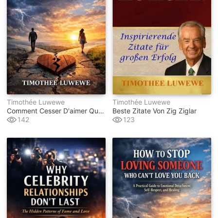
Timothée Luwewe
Timothée Luwewe
Comment Cesser D'aimer Quelqu'un Qui Ne Peut Pas Vous Aimer En Retour
Beste Zitate Von Zig Ziglar
142
123