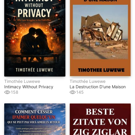
Timothée Luwewe
Timothée Luwewe
Intimacy Without Privacy
La Destruction D'une Maison
158
145