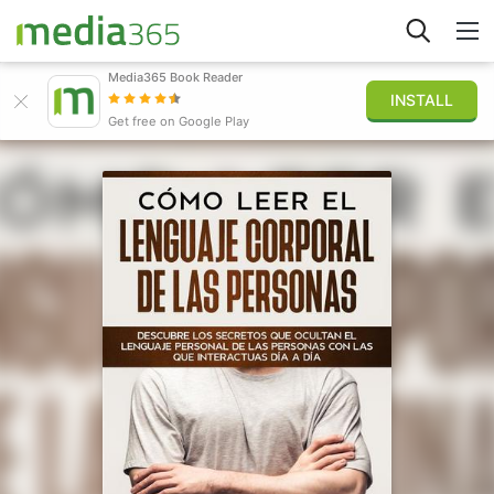
Media365 Book Reader
INSTALL
Explorer
Get free on Google Play
Connexion
Publier