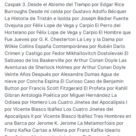
Caspak 3. Desde el Abismo del Tiempo por Edgar Rice
Burroughs Desde mi celda por Gustavo Adolfo Bécquer
La Historia de Tristán e Isolda por Joseph Bédier Fuente
Ovejuna por Félix Lope de Vega y Carpio El Perro del
Hortelano por Félix Lope de Vega y Carpio El Hombre que
Fue Jueves por G. K. Chesterton La Ley y la Dama por
Wilkie Collins España Contemporánea por Rubén Darío
Crimen y Castigo por Fedor Mikhaïlovitch Dostoïevski El
Sabueso de los Baskerville por Arthur Conan Doyle Las
Aventuras de Sherlock Holmes por Arthur Conan Doyle
Veinte Años Después por Alexandre Dumas Agua de
nieve por Concha Espina El Curioso Caso de Benjamin
Button por Francis Scott Fitzgerald El Profeta por Kahlil
Gibran Antología Poética por Miguel Hernández La
Odisea por Homero Los Cuatro Jinetes del Apocalipsis I
por Vicente Blasco Ibáñez Los Cuatro Jinetes del
Apocalipsis II por Vicente Blasco Ibáñez Tres Hombres en
una Barca por Jerome K. Jerome La Metamorfosis por
Franz Kafka Cartas a Milena por Franz Kafka Ideario