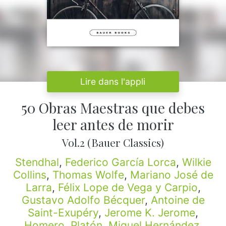
Lire dans l'appli
50 Obras Maestras que debes
leer antes de morir
Vol.2 (Bauer Classics)
Stendhal
,
Federico García Lorca
,
Wilkie
Collins
,
Thomas Wolfe
,
Mariano José de
Larra
,
Félix Lope de Vega y Carpio
,
Gustavo Adolfo Bécquer
,
Antoine de
Saint-Exupéry
,
Jerome K. Jerome
,
Homero
,
Platón
,
Miguel Hernández
,