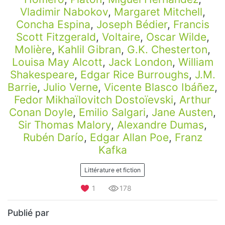
Vladimir Nabokov
,
Margaret Mitchell
,
Concha Espina
,
Joseph Bédier
,
Francis
Scott Fitzgerald
,
Voltaire
,
Oscar Wilde
,
Molière
,
Kahlil Gibran
,
G.K. Chesterton
,
Louisa May Alcott
,
Jack London
,
William
Shakespeare
,
Edgar Rice Burroughs
,
J.M.
Barrie
,
Julio Verne
,
Vicente Blasco Ibáñez
,
Fedor Mikhaïlovitch Dostoïevski
,
Arthur
Conan Doyle
,
Emilio Salgari
,
Jane Austen
,
Sir Thomas Malory
,
Alexandre Dumas
,
Rubén Darío
,
Edgar Allan Poe
,
Franz
Kafka
Littérature et fiction
1
178
Publié par