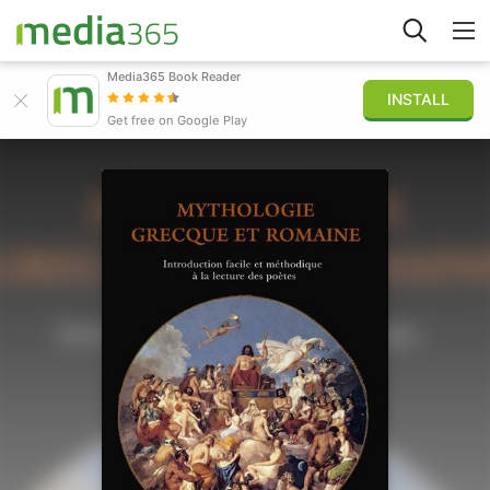
Media365 Book Reader
INSTALL
Explorer
Get free on Google Play
Connexion
Publier