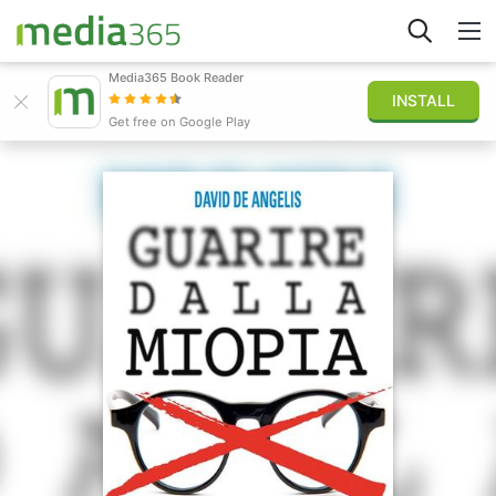
Media365 Book Reader
INSTALL
Explorer
Get free on Google Play
Connexion
Publier