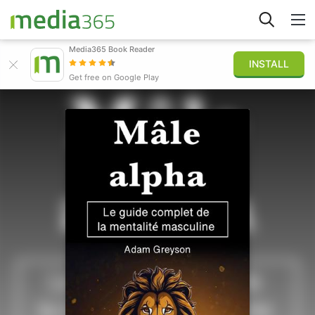
Media365 Book Reader
INSTALL
Explorer
Get free on Google Play
Connexion
Publier