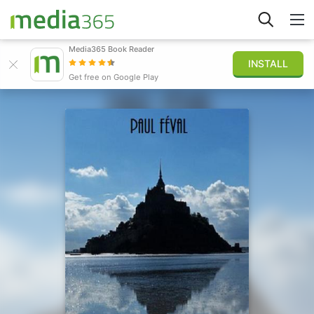
Media365 Book Reader
INSTALL
Explorer
Get free on Google Play
Connexion
Publier