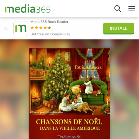
Media365 Book Reader
INSTALL
Explorer
Get free on Google Play
Connexion
Publier