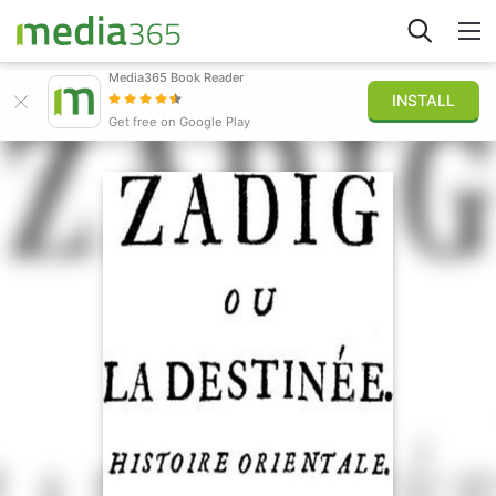
Media365 Book Reader
INSTALL
Explorer
Get free on Google Play
Connexion
Publier