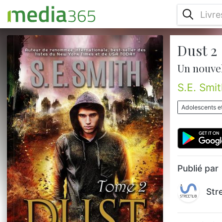
Dust 2
Les choses peuvent toujours empirer…Un
nouvel ordre mondial approche, un ordre
Un nouve
qui verra s’affronter deux espèces. La vie
est sur le point de devenir très dangereuse
S.E. Smit
— pour quiconque se met en travers de la
route de Dust.Chaque jour qui passe, Dust
Adolescents e
a de plus en plus peur de ce qu’il va
devenir. Ses pouvoirs évoluent bien plus
que ce qu’il ne peut prédire, et il est
réticent à l’idée de dire à sa f...
Publié par
Str