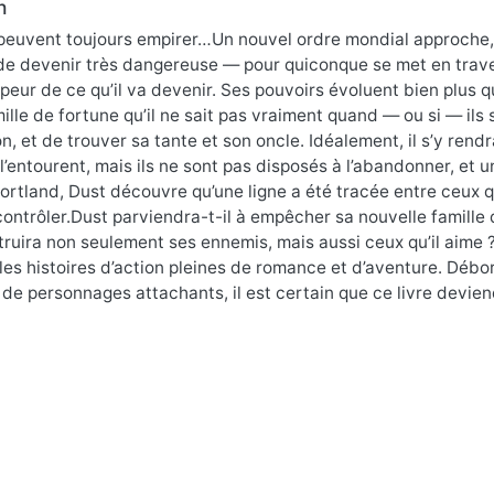
n
euvent toujours empirer…Un nouvel ordre mondial approche, u
 de devenir très dangereuse — pour quiconque se met en trave
peur de ce qu’il va devenir. Ses pouvoirs évoluent bien plus que
mille de fortune qu’il ne sait pas vraiment quand — ou si — ils 
n, et de trouver sa tante et son oncle. Idéalement, il s’y rend
 l’entourent, mais ils ne sont pas disposés à l’abandonner, et un
ortland, Dust découvre qu’une ligne a été tracée entre ceux q
contrôler.Dust parviendra-t-il à empêcher sa nouvelle famille de
truira non seulement ses ennemis, mais aussi ceux qu’il aime
es histoires d’action pleines de romance et d’aventure. Débo
 de personnages attachants, il est certain que ce livre devie