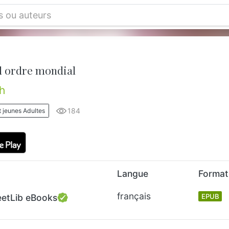
l ordre mondial
h
184
t jeunes Adultes
Langue
Format
français
eetLib eBooks
EPUB