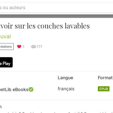
voir sur les couches lavables
uval
1
177
relations
Langue
Format
français
eetLib eBooks
EPUB
n