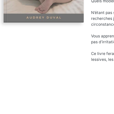
Quels modèl
N’étant pas 
recherches j
circonstanc
Vous apprend
pas d’irrita
Ce livre fer
lessives, le