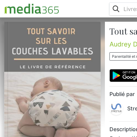
Tout sa
Quels modèles choisir ? Combien de
couches me faut-il ? Comment bien les
entretenir ? Que faire en cas de problème ?
Audrey D
N’étant pas satisfaite des conseils
d’entretien donnés sur les différents sites
Parentalité et 
reliés aux couches lavables, j’ai poussé mes
recherches jusqu’à trouver LA méthode qui
permet enfin d’avoir des couches propres,
hygiéniques, fraiches et nettes, en toutes
circonstances. Vous apprendr...
Publié par
Str
Descriptio