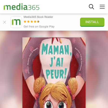
Media365 Book Reader
INSTALL
Explorer
Get free on Google Play
Connexion
Publier