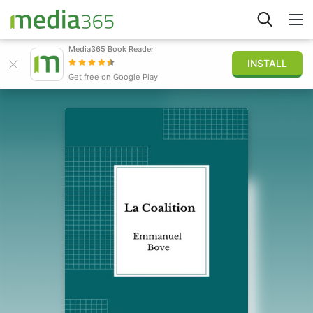
Media365 Book Reader
INSTALL
Explorer
Get free on Google Play
Connexion
Publier