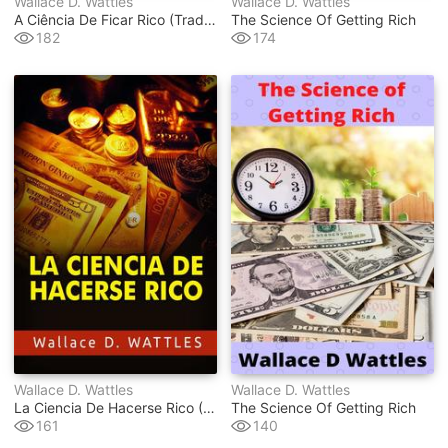
Wallace D. Wattles
Wallace D. Wattles
A Ciência De Ficar Rico (traduzido)
The Science Of Getting Rich
182
174
Wallace D. Wattles
Wallace D. Wattles
La Ciencia De Hacerse Rico (traducido)
The Science Of Getting Rich
161
140