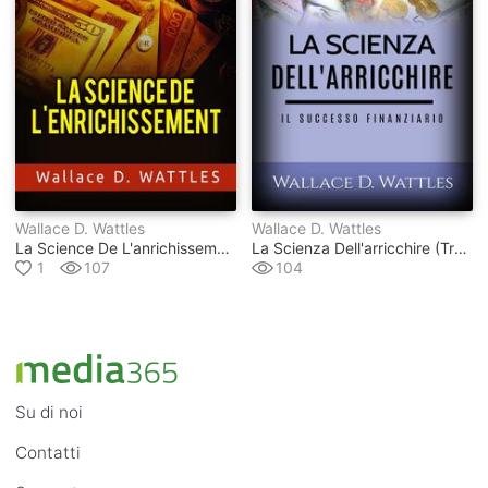
Wallace D. Wattles
Wallace D. Wattles
La Science De L'anrichissement (traduit)
La Scienza Dell'arricchire (tradotto)
1
107
104
Su di noi
Contatti