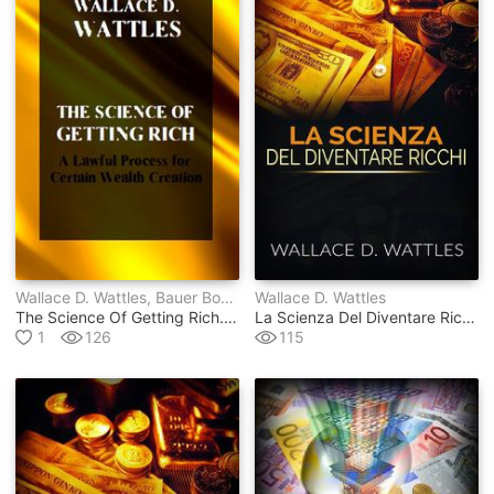
Wallace D. Wattles, Bauer Books
Wallace D. Wattles
The Science Of Getting Rich. A Lawful Process For Certain Wealth Creation
La Scienza Del Diventare Ricchi (traduzione: David De Angelis)
1
126
115