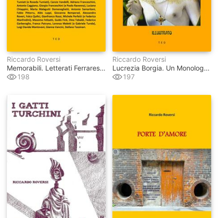
Riccardo Roversi
Riccardo Roversi
Memorabili. Letterati Ferraresi 1420-2020
Lucrezia Borgia. Un Monologo E Un Soggetto
198
197