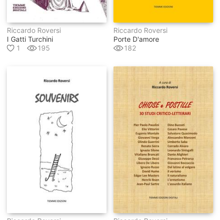
Riccardo Roversi
Riccardo Roversi
I Gatti Turchini
Porte D'amore
1
195
182