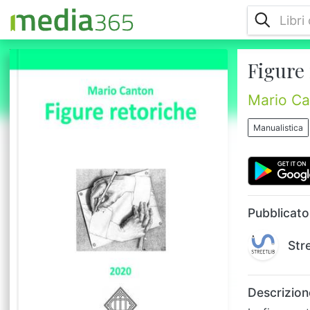
Figure 
Le figure retoriche sono artifici, nel discorso
e nella scrittura, utilizzate per creare un
particolare effetto. Rappresentano,
Mario Ca
soprattutto nel linguaggio poetico, una
deviazione, uno scarto rispetto al
Manualistica
linguaggio comune. Questo libro vorrebbe
essere un repertorio accurato, sebbene non
eccessivamente complesso, delle figure
retoriche nella lingua italiana per far
comprendere la funzione delle risp...
Pubblicato
Str
Descrizion