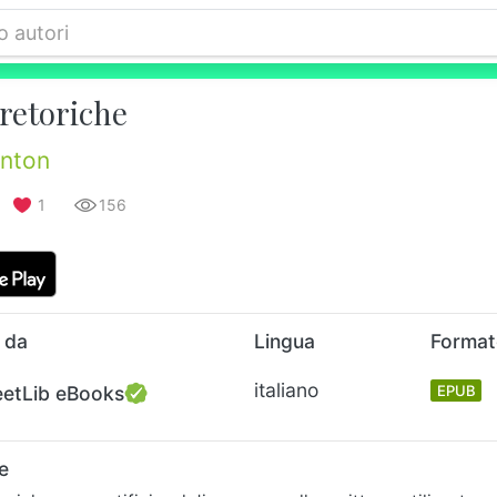
retoriche
nton
1
156
 da
Lingua
Forma
italiano
eetLib eBooks
EPUB
e