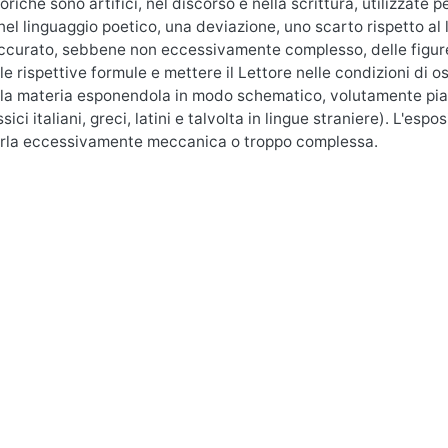
toriche sono artifici, nel discorso e nella scrittura, utilizzate
nel linguaggio poetico, una deviazione, uno scarto rispetto a
ccurato, sebbene non eccessivamente complesso, delle figure 
le rispettive formule e mettere il Lettore nelle condizioni di os
la materia esponendola in modo schematico, volutamente piano
ssici italiani, greci, latini e talvolta in lingue straniere). L'e
rla eccessivamente meccanica o troppo complessa.