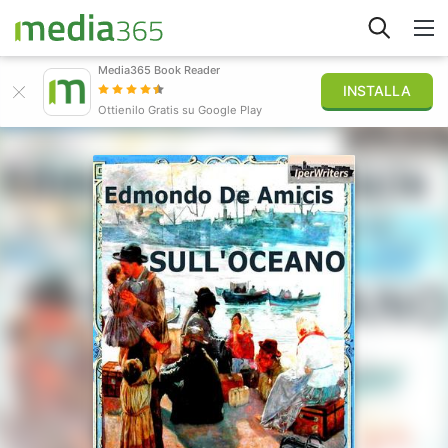
Media365 Book Reader
INSTALLA
Esplora
Ottienilo Gratis su Google Play
Accedi
Pubblica