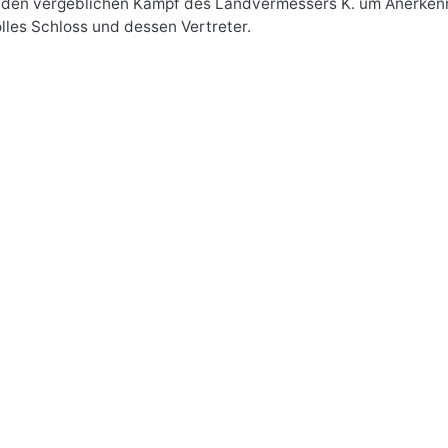
t den vergeblichen Kampf des Landvermessers K. um Anerkennu
lles Schloss und dessen Vertreter.