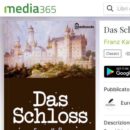
Das Sc
Es schildert den vergeblichen Kampf des
Landvermessers K. um Anerkennung seiner
beruflichen und privaten Existenz durch ein
Franz Ka
geheimnisvolles Schloss und dessen
Vertreter....
Classici
Pubblicato
Eur
Descrizion