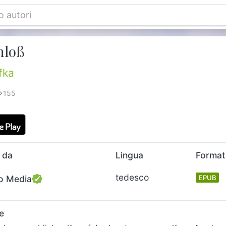
hloß
fka
155
 da
Lingua
Forma
tedesco
o Media
EPUB
e