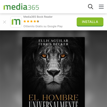
Media365 Book Reader
INSTALLA
Esplora
Ottienilo Gratis su Google Play
Accedi
Pubblica