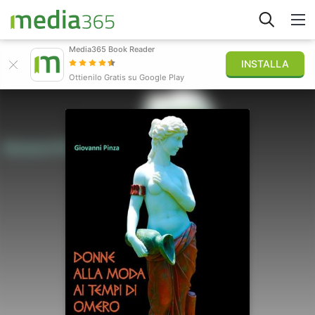
Media365 Book Reader
INSTALLA
Esplora
Ottienilo Gratis su Google Play
Accedi
Pubblica