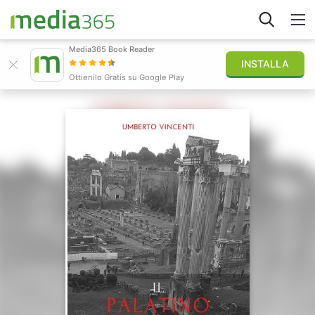
Media365 Book Reader
INSTALLA
Esplora
Ottienilo Gratis su Google Play
Accedi
Pubblica