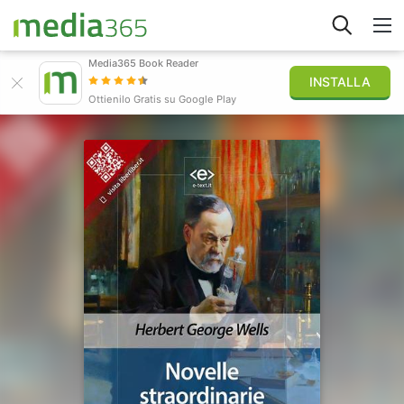
Media365 Book Reader
INSTALLA
Esplora
Ottienilo Gratis su Google Play
Accedi
Pubblica