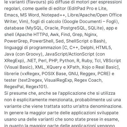
le varianti (flavours) più diffuse di motori per espressioni
regolari, come quelle di editor (EditPad Pro e Lite,
Emacs, MS Word, Notepad++, Libre/Apache/Open Office
Writer, Vim), fogli di calcolo (Google Documenti – Fogli),
database (MySQL, Oracle, PostgreSQL, SQLite), app e
shell (Apache HTTPd, Awk, Find, Grep, Nginx,
PowerGrep, PowerShell, Sed, ShellScript o Bash),
linguaggi di programmazion [C, C++, Delphi, HTML5,
Java (con Groovy), JavaScript/ActionScript (con
XRegExp), .NET, Perl, PHP, Python, R, Ruby, Tcl, VBScript
(Visual Basic), XML, XQuery e XPath, Xojo o Real Basic],
librerie (vxRegex, POSIX Base, GNU, Reggex, PCRE) e
tester (text2regex, VisualRegExp, Regex Coach,
RegexPal, Regex101).
Si presume che, anche se l'applicazione che si utilizza
non è esplicitamente menzionata, probabilmente usi una
variante che viene trattata sotto un'altra denominazione.
In genere la maggior parte delle applicazioni sviluppate
usano una delle varianti che sono state prese in esame,
in quanto la maggior parte delle applicazioni vengono